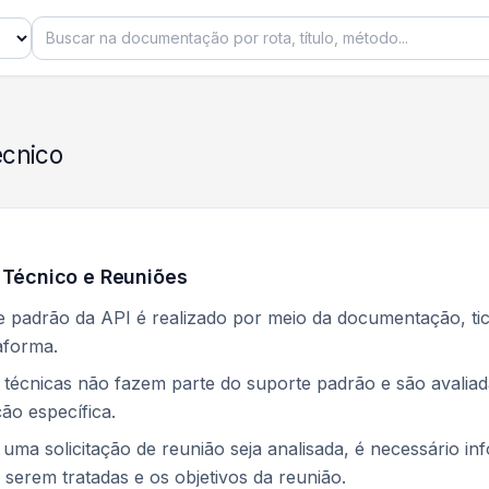
ico - Escavador Business API - Documentação
écnico
 Técnico e Reuniões
 padrão da API é realizado por meio da documentação, tick
aforma.
técnicas não fazem parte do suporte padrão e são avaliada
ão específica.
uma solicitação de reunião seja analisada, é necessário 
 serem tratadas e os objetivos da reunião.