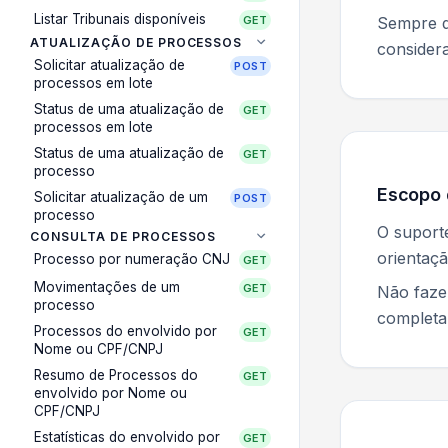
Listar Tribunais disponíveis
GET
Sempre q
ATUALIZAÇÃO DE PROCESSOS
considera
Solicitar atualização de
POST
processos em lote
Status de uma atualização de
GET
processos em lote
Status de uma atualização de
GET
processo
Escopo 
Solicitar atualização de um
POST
processo
O suport
CONSULTA DE PROCESSOS
orientaçã
Processo por numeração CNJ
GET
Movimentações de um
GET
Não fazem
processo
completa
Processos do envolvido por
GET
Nome ou CPF/CNPJ
Resumo de Processos do
GET
envolvido por Nome ou
CPF/CNPJ
Estatísticas do envolvido por
GET