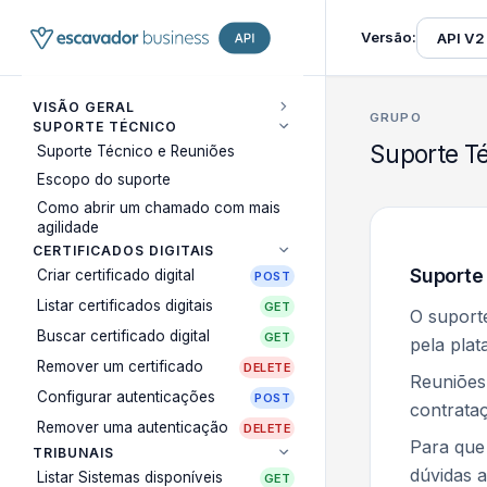
Versão:
VISÃO GERAL
Suporte Tecn
GRUPO
SUPORTE TÉCNICO
Suporte T
Suporte Técnico e Reuniões
Escopo do suporte
Como abrir um chamado com mais
agilidade
CERTIFICADOS DIGITAIS
Suporte
Criar certificado digital
POST
Listar certificados digitais
GET
O suporte
Buscar certificado digital
GET
pela plat
Remover um certificado
DELETE
Reuniões 
Configurar autenticações
POST
contrataç
Remover uma autenticação
DELETE
Para que 
TRIBUNAIS
dúvidas a
Listar Sistemas disponíveis
GET